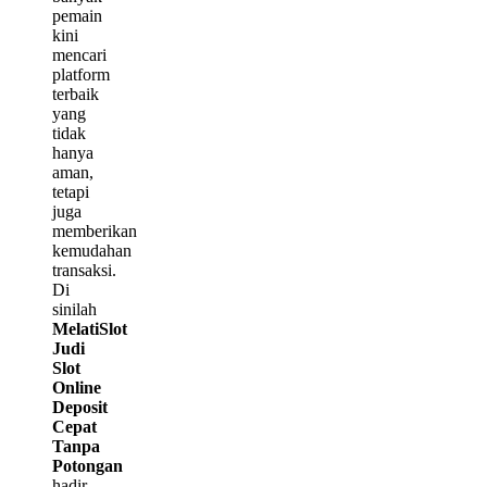
pemain
kini
mencari
platform
terbaik
yang
tidak
hanya
aman,
tetapi
juga
memberikan
kemudahan
transaksi.
Di
sinilah
MelatiSlot
Judi
Slot
Online
Deposit
Cepat
Tanpa
Potongan
hadir