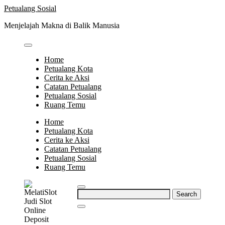
Skip
Petualang Sosial
to
Menjelajah Makna di Balik Manusia
content
Home
Petualang Kota
Cerita ke Aksi
Catatan Petualang
Petualang Sosial
Ruang Temu
Home
Petualang Kota
Cerita ke Aksi
Catatan Petualang
Petualang Sosial
Ruang Temu
Search
for: