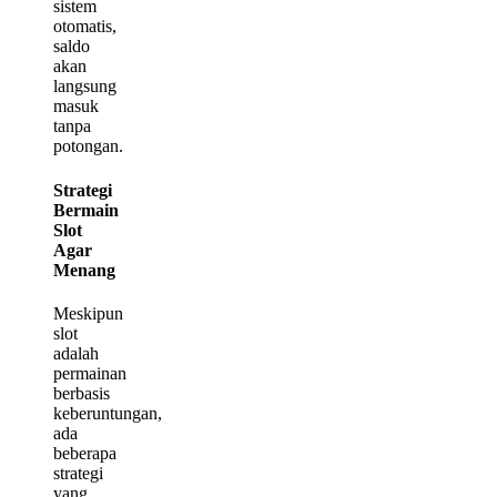
sistem
otomatis,
saldo
akan
langsung
masuk
tanpa
potongan.
Strategi
Bermain
Slot
Agar
Menang
Meskipun
slot
adalah
permainan
berbasis
keberuntungan,
ada
beberapa
strategi
yang