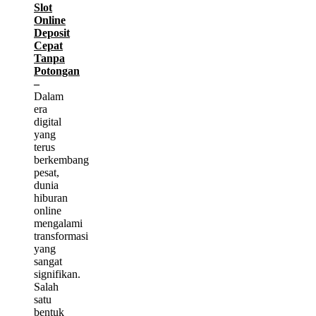
Slot
Online
Deposit
Cepat
Tanpa
Potongan
–
Dalam
era
digital
yang
terus
berkembang
pesat,
dunia
hiburan
online
mengalami
transformasi
yang
sangat
signifikan.
Salah
satu
bentuk