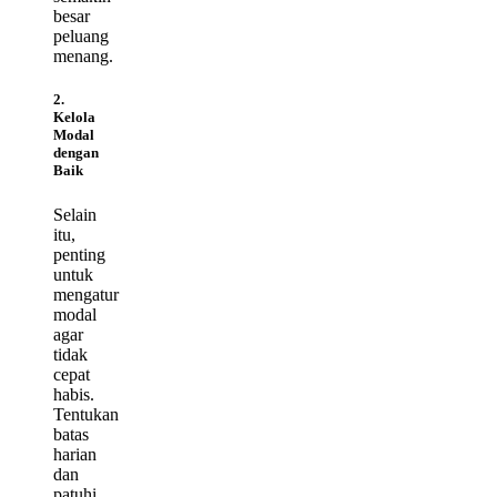
besar
peluang
menang.
2.
Kelola
Modal
dengan
Baik
Selain
itu,
penting
untuk
mengatur
modal
agar
tidak
cepat
habis.
Tentukan
batas
harian
dan
patuhi