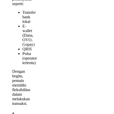
seperti:
Transfer
bank
lokal
E-
wallet
(Dana,
OVO,
Gopay)
QRIS
Pulsa
(operator
tertentu)
Dengan
begitu,
pemain
memiliki
fleksibilitas
dalam
melakukan
transaksi.
4.