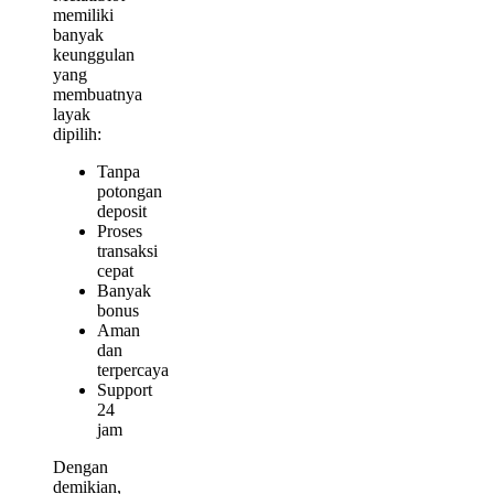
memiliki
banyak
keunggulan
yang
membuatnya
layak
dipilih:
Tanpa
potongan
deposit
Proses
transaksi
cepat
Banyak
bonus
Aman
dan
terpercaya
Support
24
jam
Dengan
demikian,