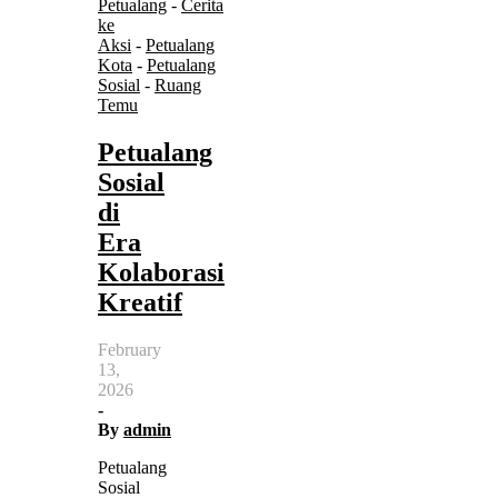
Petualang
-
Cerita
ke
Aksi
-
Petualang
Kota
-
Petualang
Sosial
-
Ruang
Temu
Petualang
Sosial
di
Era
Kolaborasi
Kreatif
February
13,
2026
-
By
admin
Petualang
Sosial