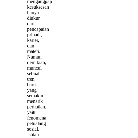
menganggap
kesuksesan
hanya
diukur
dari
pencapaian
pribadi,
karier,
dan
materi.
Namun
demikian,
muncul
sebuah
tren
baru
yang
semakin
menarik
perhatian,
yaitu
fenomena
petualang
sosial.
Istilah