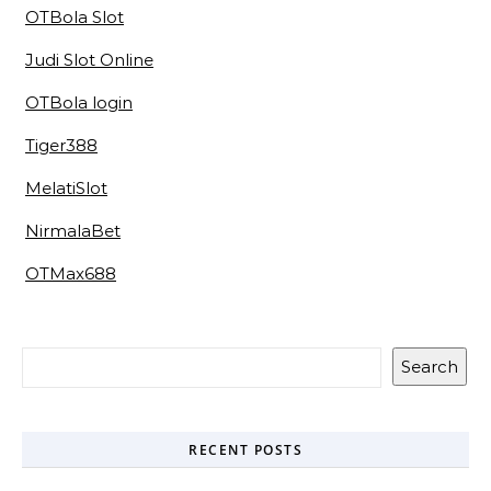
OTBola Slot
Judi Slot Online
OTBola login
Tiger388
MelatiSlot
NirmalaBet
OTMax688
Search
RECENT POSTS