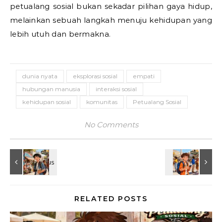
petualang sosial bukan sekadar pilihan gaya hidup,
melainkan sebuah langkah menuju kehidupan yang
lebih utuh dan bermakna.
dunia nyata
eksplorasi sosial
empati
hubungan manusia
interaksi sosial
kehidupan sosial
komunitas
Petualang Sosial
No Comments
RELATED POSTS