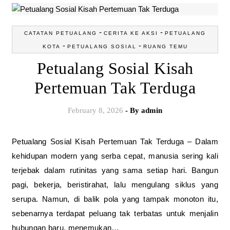
-
-
CATATAN PETUALANG
CERITA KE AKSI
PETUALANG
-
-
KOTA
PETUALANG SOSIAL
RUANG TEMU
Petualang Sosial Kisah
Pertemuan Tak Terduga
February 8, 2026
- By
admin
Petualang Sosial Kisah Pertemuan Tak Terduga – Dalam
kehidupan modern yang serba cepat, manusia sering kali
terjebak dalam rutinitas yang sama setiap hari. Bangun
pagi, bekerja, beristirahat, lalu mengulang siklus yang
serupa. Namun, di balik pola yang tampak monoton itu,
sebenarnya terdapat peluang tak terbatas untuk menjalin
hubungan baru, menemukan…