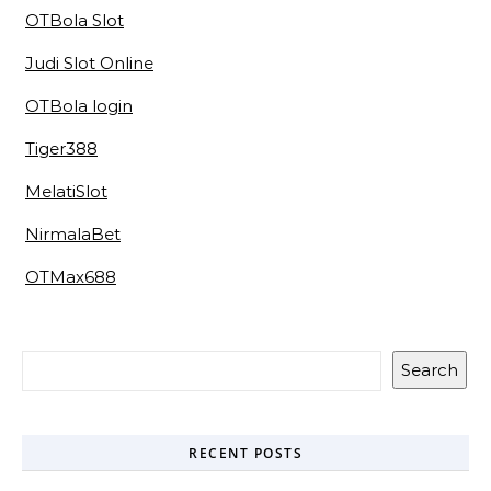
OTBola Slot
Judi Slot Online
OTBola login
Tiger388
MelatiSlot
NirmalaBet
OTMax688
Search
RECENT POSTS