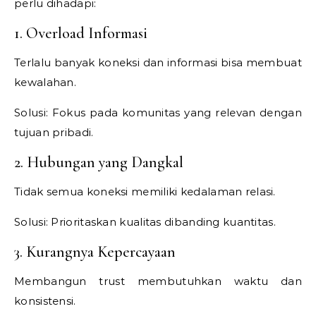
perlu dihadapi:
1. Overload Informasi
Terlalu banyak koneksi dan informasi bisa membuat
kewalahan.
Solusi: Fokus pada komunitas yang relevan dengan
tujuan pribadi.
2. Hubungan yang Dangkal
Tidak semua koneksi memiliki kedalaman relasi.
Solusi: Prioritaskan kualitas dibanding kuantitas.
3. Kurangnya Kepercayaan
Membangun trust membutuhkan waktu dan
konsistensi.