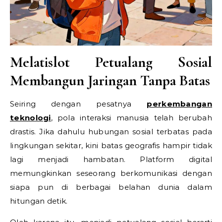
Melatislot Petualang Sosial
Membangun Jaringan Tanpa Batas
Seiring dengan pesatnya
perkembangan
teknologi
, pola interaksi manusia telah berubah
drastis. Jika dahulu hubungan sosial terbatas pada
lingkungan sekitar, kini batas geografis hampir tidak
lagi menjadi hambatan. Platform digital
memungkinkan seseorang berkomunikasi dengan
siapa pun di berbagai belahan dunia dalam
hitungan detik.