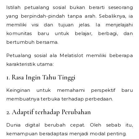
Istilah petualang sosial bukan berarti seseorang
yang berpindah-pindah tanpa arah. Sebaliknya, ia
memiliki visi dan tujuan jelas. Ia menjelajahi
komunitas baru untuk belajar, berbagi, dan
bertumbuh bersama.
Petualang sosial ala Melatislot memiliki beberapa
karakteristik utama:
1. Rasa Ingin Tahu Tinggi
Keinginan untuk memahami perspektif baru
membuatnya terbuka terhadap perbedaan.
2. Adaptif terhadap Perubahan
Dunia digital berubah cepat. Oleh sebab itu,
kemampuan beradaptasi menjadi modal penting.