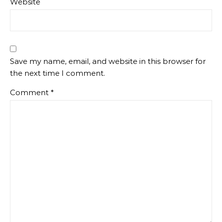
Website
Save my name, email, and website in this browser for
the next time I comment.
Comment
*