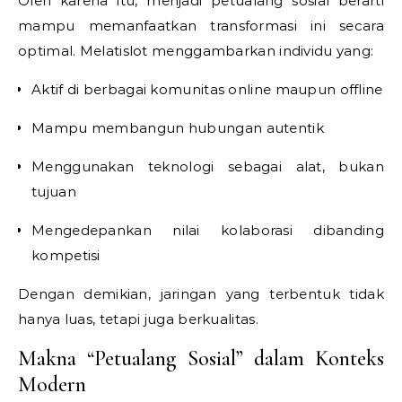
Oleh karena itu, menjadi petualang sosial berarti
mampu memanfaatkan transformasi ini secara
optimal. Melatislot menggambarkan individu yang:
Aktif di berbagai komunitas online maupun offline
Mampu membangun hubungan autentik
Menggunakan teknologi sebagai alat, bukan
tujuan
Mengedepankan nilai kolaborasi dibanding
kompetisi
Dengan demikian, jaringan yang terbentuk tidak
hanya luas, tetapi juga berkualitas.
Makna “Petualang Sosial” dalam Konteks
Modern