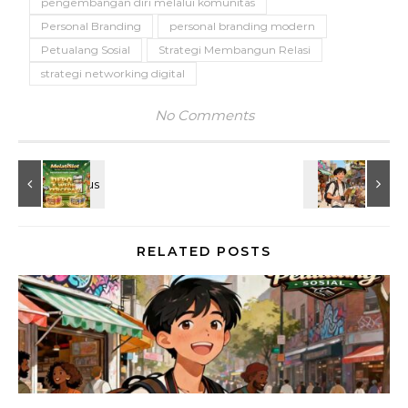
pengembangan diri melalui komunitas
Personal Branding
personal branding modern
Petualang Sosial
Strategi Membangun Relasi
strategi networking digital
No Comments
RELATED POSTS