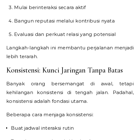
Mulai berinteraksi secara aktif
Bangun reputasi melalui kontribusi nyata
Evaluasi dan perkuat relasi yang potensial
Langkah-langkah ini membantu perjalanan menjadi
lebih terarah.
Konsistensi: Kunci Jaringan Tanpa Batas
Banyak orang bersemangat di awal, tetapi
kehilangan konsistensi di tengah jalan. Padahal,
konsistensi adalah fondasi utama.
Beberapa cara menjaga konsistensi:
Buat jadwal interaksi rutin