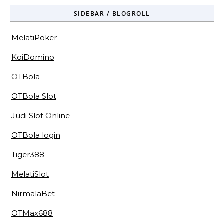
SIDEBAR / BLOGROLL
MelatiPoker
KoiDomino
OTBola
OTBola Slot
Judi Slot Online
OTBola login
Tiger388
MelatiSlot
NirmalaBet
OTMax688