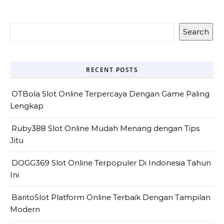
Search
RECENT POSTS
OTBola Slot Online Terpercaya Dengan Game Paling
Lengkap
Ruby388 Slot Online Mudah Menang dengan Tips
Jitu
DOGG369 Slot Online Terpopuler Di Indonesia Tahun
Ini
BaritoSlot Platform Online Terbaik Dengan Tampilan
Modern