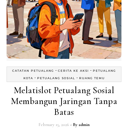
-
-
CATATAN PETUALANG
CERITA KE AKSI
PETUALANG
-
-
KOTA
PETUALANG SOSIAL
RUANG TEMU
Melatislot Petualang Sosial
Membangun Jaringan Tanpa
Batas
February 15, 2026
- By
admin