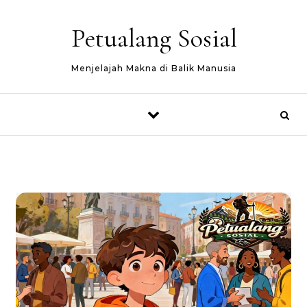
Skip to content
Petualang Sosial
Menjelajah Makna di Balik Manusia