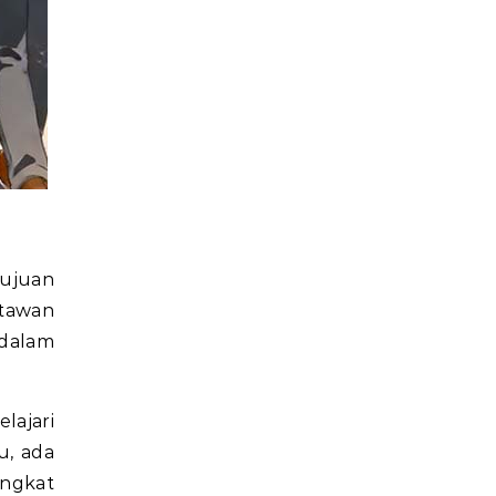
ujuan
atawan
 dalam
lajari
u, ada
angkat