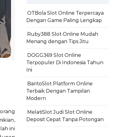
OTBola Slot Online Terpercaya
Dengan Game Paling Lengkap
Ruby388 Slot Online Mudah
Menang dengan Tips Jitu
DOGG369 Slot Online
Terpopuler Di Indonesia Tahun
Ini
BaritoSlot Platform Online
Terbaik Dengan Tampilan
Modern
orang
MelatiSlot Judi Slot Online
Deposit Cepat Tanpa Potongan
ikian,
tilah ini