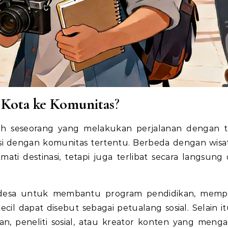
i Kota ke Komunitas
?
h seseorang yang melakukan perjalanan dengan t
i dengan komunitas tertentu. Berbeda dengan wis
mati destinasi, tetapi juga terlibat secara langsung
 desa untuk membantu program pendidikan, mempe
il dapat disebut sebagai petualang sosial. Selain it
n, peneliti sosial, atau kreator konten yang meng