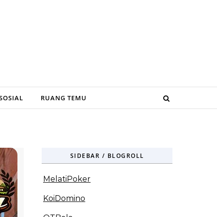
SOSIAL
RUANG TEMU
SIDEBAR / BLOGROLL
MelatiPoker
KoiDomino