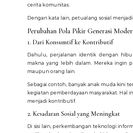
cerita komunitas.
Dengan kata lain, petualang sosial menjadi
Perubahan Pola Pikir Generasi Mode
1. Dari Konsumtif ke Kontributif
Dahulu, perjalanan identik dengan hibu
makna yang lebih dalam. Mereka ingin pe
maupun orang lain.
Sebagai contoh, banyak anak muda kini te
kegiatan pemberdayaan masyarakat. Hal in
menjadi kontributif.
2. Kesadaran Sosial yang Meningkat
Di sisi lain, perkembangan teknologi info