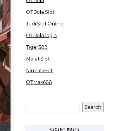
OTBola
OTBola Slot
Judi Slot Online
OTBola login
Tiger388
MelatiSlot
NirmalaBet
OTMax688
Search
RECENT POSTS