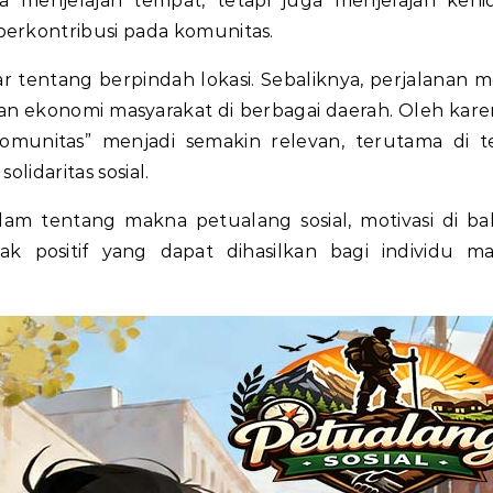
a menjelajah tempat, tetapi juga menjelajah keh
rkontribusi pada komunitas.
ar tentang berpindah lokasi. Sebaliknya, perjalanan m
dan ekonomi masyarakat di berbagai daerah. Oleh karen
komunitas” menjadi semakin relevan, terutama di 
idaritas sosial.
am tentang makna petualang sosial, motivasi di bal
k positif yang dapat dihasilkan bagi individu 