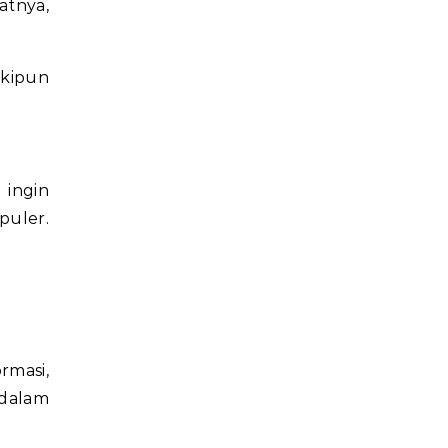
atnya,
skipun
 ingin
puler.
rmasi,
 dalam