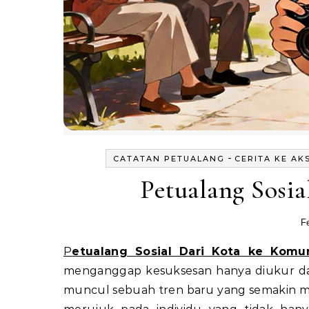
-
CATATAN PETUALANG
CERITA KE AKS
Petualang Sosia
F
Petualang Sosial Dari Kota ke Komu
menganggap kesuksesan hanya diukur dari
muncul sebuah tren baru yang semakin m