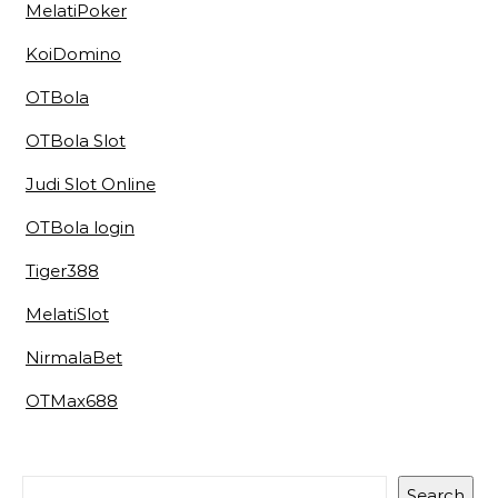
MelatiPoker
KoiDomino
OTBola
OTBola Slot
Judi Slot Online
OTBola login
Tiger388
MelatiSlot
NirmalaBet
OTMax688
Search