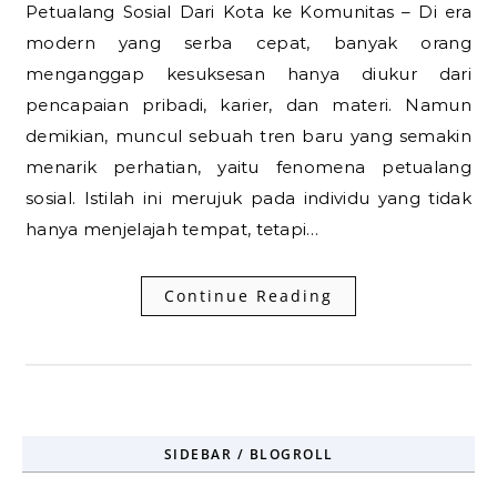
Petualang Sosial Dari Kota ke Komunitas – Di era
modern yang serba cepat, banyak orang
menganggap kesuksesan hanya diukur dari
pencapaian pribadi, karier, dan materi. Namun
demikian, muncul sebuah tren baru yang semakin
menarik perhatian, yaitu fenomena petualang
sosial. Istilah ini merujuk pada individu yang tidak
hanya menjelajah tempat, tetapi…
Continue Reading
SIDEBAR / BLOGROLL