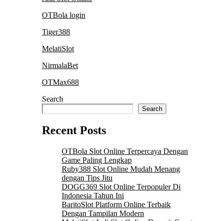
OTBola login
Tiger388
MelatiSlot
NirmalaBet
OTMax688
Search
Search
Recent Posts
OTBola Slot Online Terpercaya Dengan
Game Paling Lengkap
Ruby388 Slot Online Mudah Menang
dengan Tips Jitu
DOGG369 Slot Online Terpopuler Di
Indonesia Tahun Ini
BaritoSlot Platform Online Terbaik
Dengan Tampilan Modern