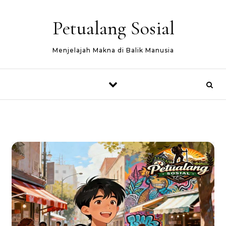
Skip to content
Petualang Sosial
Menjelajah Makna di Balik Manusia