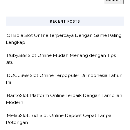
RECENT POSTS
OTBola Slot Online Terpercaya Dengan Game Paling
Lengkap
Ruby388 Slot Online Mudah Menang dengan Tips
Jitu
DOGG369 Slot Online Terpopuler Di Indonesia Tahun
Ini
BaritoSlot Platform Online Terbaik Dengan Tampilan
Modern
MelatiSlot Judi Slot Online Deposit Cepat Tanpa
Potongan