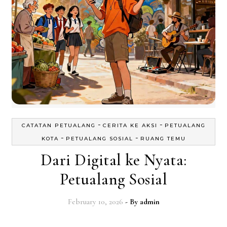
-
-
CATATAN PETUALANG
CERITA KE AKSI
PETUALANG
-
-
KOTA
PETUALANG SOSIAL
RUANG TEMU
Dari Digital ke Nyata:
Petualang Sosial
February 10, 2026
- By
admin