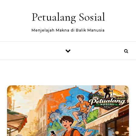
Skip to content
Petualang Sosial
Menjelajah Makna di Balik Manusia