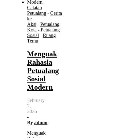
Catatan
Petualang
-
Cerita
ke
Aksi
-
Petualang
Kota
-
Petualang
Sosial
-
Ruang
Temu
Menguak
Rahasia
Petualang
Sosial
Modern
February
7,
2026
-
By
admin
Menguak