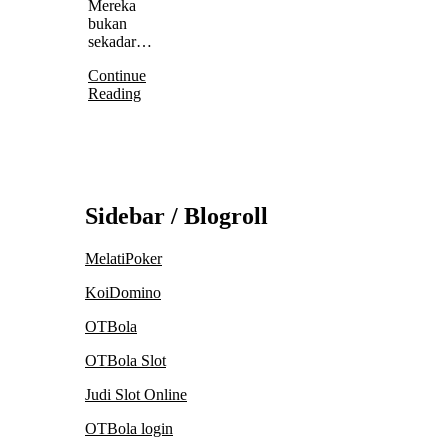
Mereka
bukan
sekadar…
Continue
Reading
Sidebar / Blogroll
MelatiPoker
KoiDomino
OTBola
OTBola Slot
Judi Slot Online
OTBola login