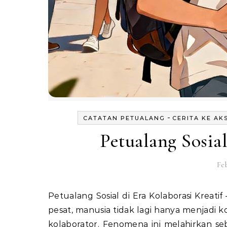
-
CATATAN PETUALANG
CERITA KE AKS
Petualang Sosial
Feb
Petualang Sosial di Era Kolaborasi Kreatif – Di tengah perkembangan teknologi digital yang semakin
pesat, manusia tidak lagi hanya menjadi 
kolaborator. Fenomena ini melahirkan s