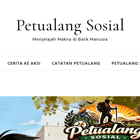
Petualang Sosial
Menjelajah Makna di Balik Manusia
CERITA KE AKSI
CATATAN PETUALANG
PETUALANG 