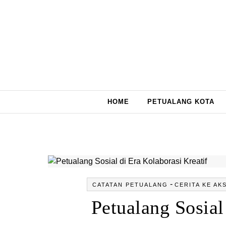
Skip to content
HOME
PETUALANG KOTA
-
CATATAN PETUALANG
CERITA KE AKS
Petualang Sosial