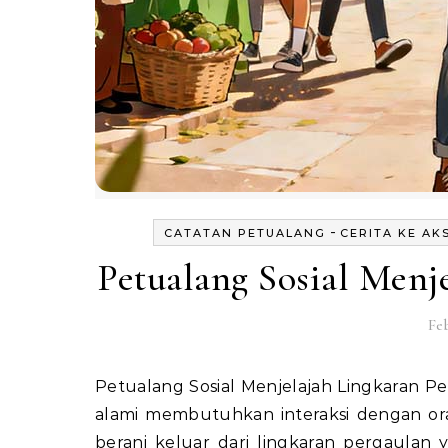
-
CATATAN PETUALANG
CERITA KE AKS
Petualang Sosial Menj
Feb
Petualang Sosial Menjelajah Lingkaran Pergaulan Baru – Manusia adalah makhluk sosial yang secara
alami membutuhkan interaksi dengan or
berani keluar dari lingkaran pergaula