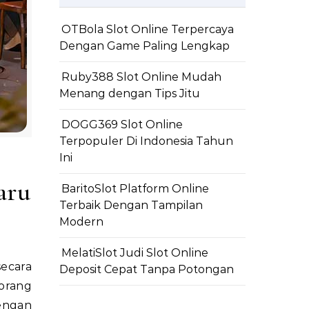
OTBola Slot Online Terpercaya
Dengan Game Paling Lengkap
Ruby388 Slot Online Mudah
Menang dengan Tips Jitu
DOGG369 Slot Online
Terpopuler Di Indonesia Tahun
Ini
aru
BaritoSlot Platform Online
Terbaik Dengan Tampilan
Modern
MelatiSlot Judi Slot Online
Deposit Cepat Tanpa Potongan
orang
engan