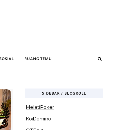
SOSIAL
RUANG TEMU
SIDEBAR / BLOGROLL
MelatiPoker
KoiDomino