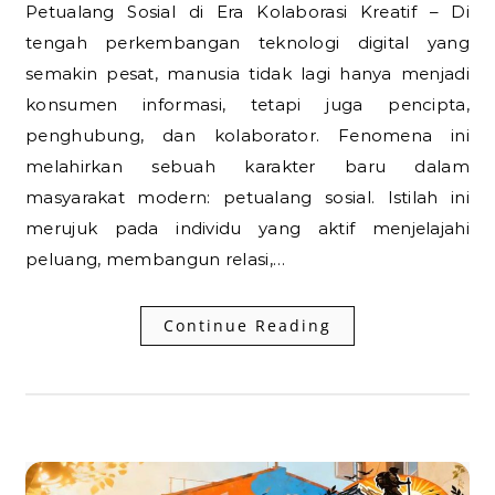
Petualang Sosial di Era Kolaborasi Kreatif – Di
tengah perkembangan teknologi digital yang
semakin pesat, manusia tidak lagi hanya menjadi
konsumen informasi, tetapi juga pencipta,
penghubung, dan kolaborator. Fenomena ini
melahirkan sebuah karakter baru dalam
masyarakat modern: petualang sosial. Istilah ini
merujuk pada individu yang aktif menjelajahi
peluang, membangun relasi,…
Continue Reading