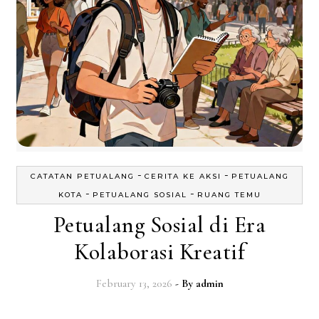
-
-
CATATAN PETUALANG
CERITA KE AKSI
PETUALANG
-
-
KOTA
PETUALANG SOSIAL
RUANG TEMU
Petualang Sosial di Era
Kolaborasi Kreatif
February 13, 2026
- By
admin