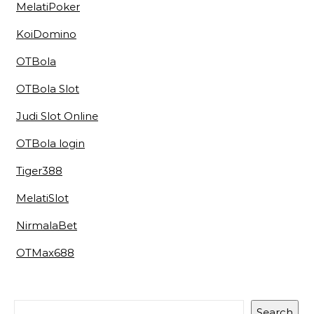
MelatiPoker
KoiDomino
OTBola
OTBola Slot
Judi Slot Online
OTBola login
Tiger388
MelatiSlot
NirmalaBet
OTMax688
Search