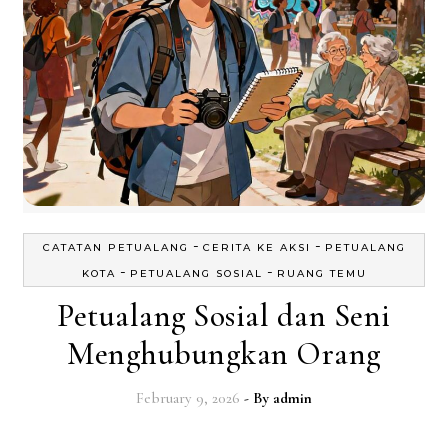
-
-
CATATAN PETUALANG
CERITA KE AKSI
PETUALANG
-
-
KOTA
PETUALANG SOSIAL
RUANG TEMU
Petualang Sosial dan Seni
Menghubungkan Orang
February 9, 2026
- By
admin