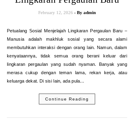
February 12, 2026
- By
admin
Petualang Sosial Menjelajah Lingkaran Pergaulan Baru –
Manusia adalah makhluk sosial yang secara alami
membutuhkan interaksi dengan orang lain. Namun, dalam
kenyataannya, tidak semua orang berani keluar dari
lingkaran pergaulan yang sudah nyaman. Banyak yang
merasa cukup dengan teman lama, rekan kerja, atau
keluarga dekat. Di sisi lain, ada pula…
Continue Reading