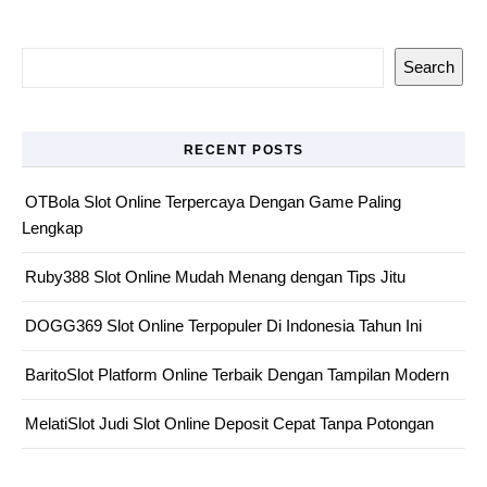
Search
RECENT POSTS
OTBola Slot Online Terpercaya Dengan Game Paling
Lengkap
Ruby388 Slot Online Mudah Menang dengan Tips Jitu
DOGG369 Slot Online Terpopuler Di Indonesia Tahun Ini
BaritoSlot Platform Online Terbaik Dengan Tampilan Modern
MelatiSlot Judi Slot Online Deposit Cepat Tanpa Potongan