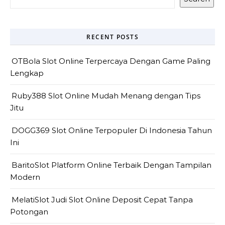
RECENT POSTS
OTBola Slot Online Terpercaya Dengan Game Paling
Lengkap
Ruby388 Slot Online Mudah Menang dengan Tips
Jitu
DOGG369 Slot Online Terpopuler Di Indonesia Tahun
Ini
BaritoSlot Platform Online Terbaik Dengan Tampilan
Modern
MelatiSlot Judi Slot Online Deposit Cepat Tanpa
Potongan