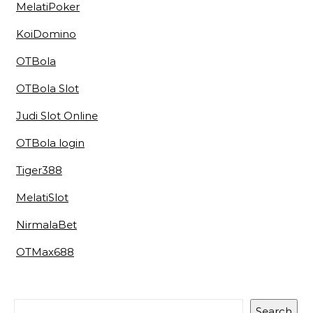
MelatiPoker
KoiDomino
OTBola
OTBola Slot
Judi Slot Online
OTBola login
Tiger388
MelatiSlot
NirmalaBet
OTMax688
Search