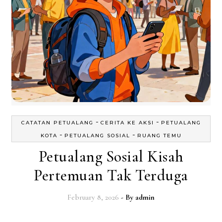
-
-
CATATAN PETUALANG
CERITA KE AKSI
PETUALANG
-
-
KOTA
PETUALANG SOSIAL
RUANG TEMU
Petualang Sosial Kisah
Pertemuan Tak Terduga
February 8, 2026
- By
admin