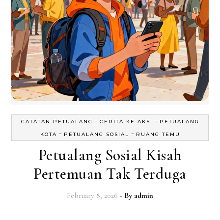
-
-
CATATAN PETUALANG
CERITA KE AKSI
PETUALANG
-
-
KOTA
PETUALANG SOSIAL
RUANG TEMU
Petualang Sosial Kisah
Pertemuan Tak Terduga
February 8, 2026
- By
admin