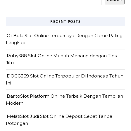
RECENT POSTS
OTBola Slot Online Terpercaya Dengan Game Paling
Lengkap
Ruby388 Slot Online Mudah Menang dengan Tips
Jitu
DOGG369 Slot Online Terpopuler Di Indonesia Tahun
Ini
BaritoSlot Platform Online Terbaik Dengan Tampilan
Modern
MelatiSlot Judi Slot Online Deposit Cepat Tanpa
Potongan