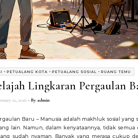
-
-
-
I
PETUALANG KOTA
PETUALANG SOSIAL
RUANG TEMU
elajah Lingkaran Pergaulan B
ruary 12, 2026
- By
admin
ang lain. Namun, dalam kenyataannya, tidak semua 
n yang sudah nyaman. Banyak yang merasa cukup d