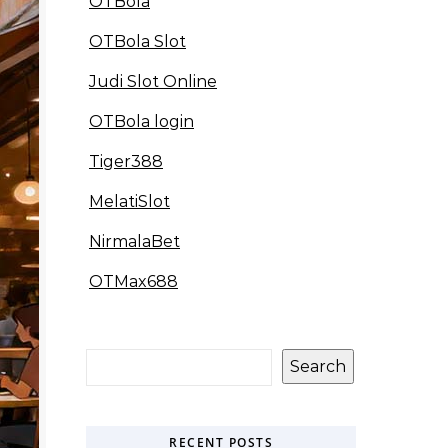
OTBola
OTBola Slot
Judi Slot Online
OTBola login
Tiger388
MelatiSlot
NirmalaBet
OTMax688
Search
RECENT POSTS