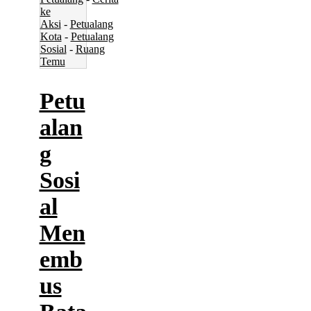
ke
Aksi
-
Petualang
Kota
-
Petualang
Sosial
-
Ruang
Temu
Petu
alan
g
Sosi
al
Men
emb
us