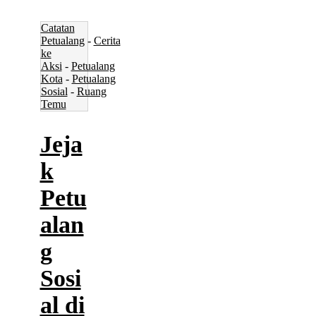
Catatan
Petualang
-
Cerita
ke
Aksi
-
Petualang
Kota
-
Petualang
Sosial
-
Ruang
Temu
Jeja
k
Petu
alan
g
Sosi
al di