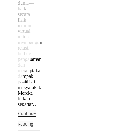
dunia—
baik
secara
fisik
maupun
virtual—
untuk
membangun
relasi,
berbagi
pengalaman,
dan
menciptakan
dampak
positif di
masyarakat.
Mereka
bukan
sekadar…
Continue
Reading