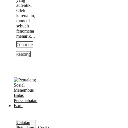
yang
autentik.
Oleh
karena itu,
muncul
sebuah
fenomena
menarik…
Continue
Reading
Catatan
Petualang
-
Cerita